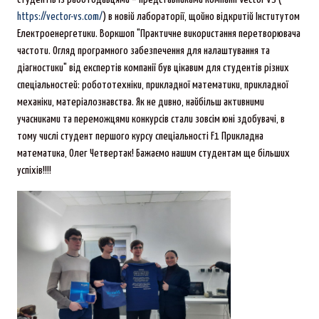
https://vector-vs.com/
) в новій лабораторії, щойно відкритій Інститутом
Електроенергетики. Воркшоп "Практичне використання перетворювача
частоти. Огляд програмного забезпечення для налаштування та
діагностики" від експертів компанії був цікавим для студентів різних
спеціальностей: робототехніки, прикладної математики, прикладної
механіки, матеріалознавства. Як не дивно, найбільш активними
учасниками та переможцями конкурсів стали зовсім юні здобувачі, в
тому числі студент першого курсу спеціальності F1 Прикладна
математика, Олег Четвертак! Бажаємо нашим студентам ще більших
успіхів!!!!