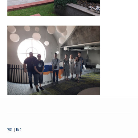
УКР
|
ENG