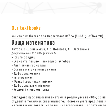
Our textbooks
You can buy them at the Department Office (build. 5, office 28).
Вища математика
Автори: Є.С. Сінайський, Л.В. Новікова, Л.І. Заславська
Дніпропетровськ. НГУ. 2004 (частина 1)
Містить розділи:
- Елементи лінійної і векторної алгебри
- Аналітична геометрія
- Вступ у математичний аналіз
- Диференціювання
- Інтегрування
- Функції декількох змінних
- Диференціальні рівняння
- Числові і степеневі ряди
Викладено курс вищої математики із розрахунку на 400-500 на
студентів технічних спеціальностей. Основна увага приділена з
математичних понять, методів і їх застосування. Теоретичні 