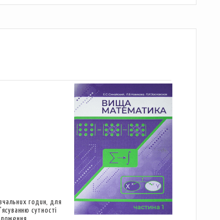
вчальних годин, для
'ясуванню сутності
положення