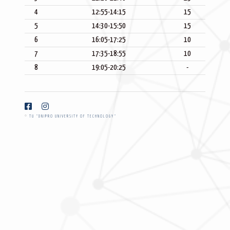
4
12:55-14:15
15
5
14:30-15:50
15
6
16:05-17:25
10
7
17:35-18:55
10
8
19:05-20:25
-
©
TU "DNIPRO UNIVERSITY OF TECHNOLOGY"