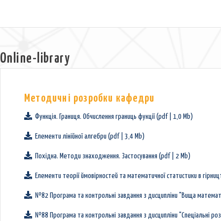
Online-library
Методичні розробки кафедри
Функція. Границя. Обчислення границь фукції (pdf | 1,0 Mb)
Елементи лінійної алгебри (pdf | 3,4 Mb)
Похідна. Методи знаходження. Застосування (pdf | 2 Mb)
Елементи теорії ймовірностей та математичної статистики в гірництв
№82 Програма та контрольні завдання з дисципліни "Вища математик
№88 Програма та контрольні завдання з дисципліни "Спеціальні роз