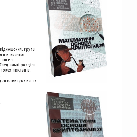
відношення; групи;
ови класичної
ю чисел.
Спеціальні розділи
пових пркладів,
.
дри електроніки та
в