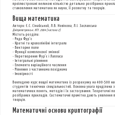
проілюстровані великою кількістю детально розібраних прикла
становлення математики як науки, її розвитку та творців.
Вища математика
Автори: Є.С. Сінайський, Л.В. Новікова, Л.І. Заславська
Дніпропетровськ. НГУ. 2004 (частина 2)
Містить розділи:
- Ряди Фур'є
- Кратні та криволінійні інтеграли
- Векторне поле
- Функції комплексної змінної
- Перетворення Фур'є і Лапласа
- Інтегральні рівняння
- Елементи варіаційного числення
- Рівняння з частинними похідними
- Імовірності
Викладено курс вищої математики із розрахунку на 400-500 на
студентів технічних спеціальностей. Основна увага приділена з
математичних понять, методів і їх застосування. Теоретичні 
розібраних прикладів. Систематичні примітки дають уявлення п
творців.
Математичні основи криптографії