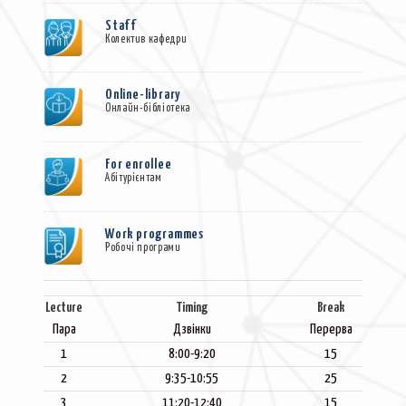
Staff
Колектив кафедри
Online-library
Онлайн-бібліотека
For enrollee
Абітурієнтам
Work programmes
Робочi програми
Lecture
Timing
Break
Пара
Дзвінки
Перерва
1
8:00-9:20
15
2
9:35-10:55
25
3
11:20-12:40
15