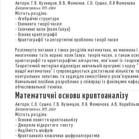
Автори: Г.В. Кузнецов, В.В. Фомичов, С.О. Сушко, Л.Я Фомичова
Дніпропетровськ. НГУ. 2004
Містить розділи:
- Агебраїчні структури
- Елементи теорії чисел
- Скінченні поля (поля Галуа)
- Основи криптографії
- Криптографії та алгортмічні проблеми теорії чисел
Розглянуто питання з таких розділів математики, як множини і 
многочлени та їх корені; поля Галуа; теорія чисел, а також осн
криптографії та криптографічні алгоритми, пов'язані із теоріє
Теоретичний матеріал відповідає навчальній програмі з курсу "
вищої математики" і супроводжується достатньою кількістю ти
контрольних запитань та задачдля самостійного розв'язування
Навчальний посібник розроблено у співпраці із фахівцями кафе
обчислювальної техніки.
Математичні основи криптоаналізу
Автори: С.О. Сушко, Г.В. Кузнецов, Л.Я. Фомичова, А.В. Корабльо
Дніпропетровськ. НГУ. 2010
Містить розділи:
- Основні поняття криптоаналізу
- Джерела відкритого тексту
- Надійність шифрів
- Криптоаналіз класичних шифроалгоритмів